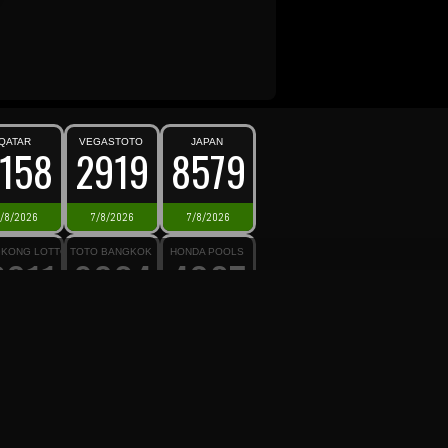
QATAR
VEGASTOTO
JAPAN
158
2919
8579
/8/2026
7/8/2026
7/8/2026
KONG LOTTO
TOTO BANGKOK
HONDA POOLS
6011
9064
4025
7/8/2026
7/8/2026
7/8/2026
URUGUAYTOTO
TOKYO
7
4071
4239
7/8/2026
7/8/2026