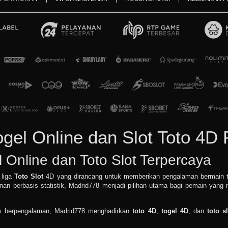
gel Online dan Slot Toto 4D 
 Online dan Toto Slot Terpercaya
 liga
Toto Slot
4D yang dirancang untuk memberikan pengalaman bermain t
inan berbasis statistik, Madrid778 menjadi pilihan utama bagi pemain yang
lis berpengalaman, Madrid778 menghadirkan
toto 4D
,
togel 4D
, dan
toto sl