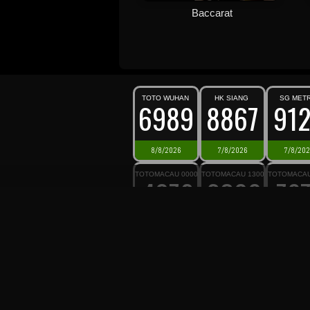
Baccarat
TOTO WUHAN
HK SIANG
SG MET
6989
8867
91
8/8/2026
7/8/2026
7/8/20
TOTOMACAU 0000
TOTOMACAU 1300
TOTOMACAU
4072
6300
78
8/8/2026
7/8/2026
7/8/20
CAMBODIA
OSAKATOTO
6041
9745
7/8/2026
7/8/2026