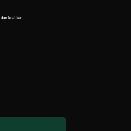
 dan keahlian: