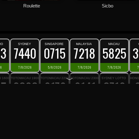
Roulette
Sicbo
RO
SYDNEY
SINGAPORE
MALAYSIA
MACAU
23
7440
0715
7218
5825
3
26
7/8/2026
5/8/2026
7/8/2026
7/8/2026
7
 1600
TOTOMACAU 1900
TOTOMACAU 2200
TOTOMACAU 2300
SYDNEY LOTTO
HONG
75
6303
9178
9141
3712
26
7/8/2026
7/8/2026
7/8/2026
7/8/2026
MANILAPOOLS
BARCELONA
SOUTH KOREA
GRANDWESTPOOLS
RUSSIAN
4236
4937
9205
7068
630
7/8/2026
7/8/2026
7/8/2026
7/8/2026
7/8/2026