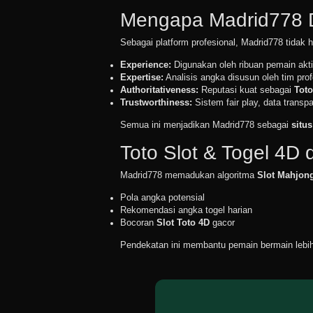
Mengapa Madrid778 Di
Sebagai platform profesional, Madrid778 tidak
Experience:
Digunakan oleh ribuan pemain aktif
Expertise:
Analisis angka disusun oleh tim pro
Authoritativeness:
Reputasi kuat sebagai
Toto
Trustworthiness:
Sistem fair play, data trans
Semua ini menjadikan Madrid778 sebagai
situ
Toto Slot & Togel 4D
Madrid778 memadukan algoritma
Slot Mahjon
Pola angka potensial
Rekomendasi angka togel harian
Bocoran
Slot Toto 4D
gacor
Pendekatan ini membantu pemain bermain lebih