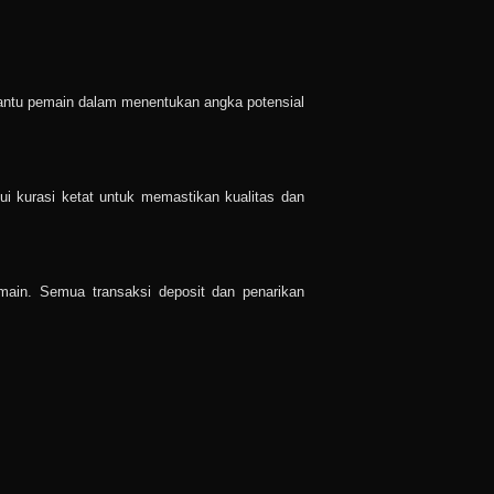
bantu pemain dalam menentukan angka potensial
i kurasi ketat untuk memastikan kualitas dan
ain. Semua transaksi deposit dan penarikan