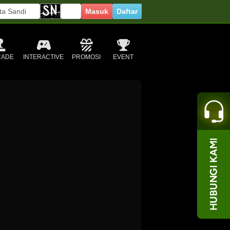
di Madrid778 – situs paling gacor dan eksklusif! Daftar sekarang, sensasi menang tiada hent
Masuk
Daftar
CADE
INTERACTIVE
PROMOSI
EVENT