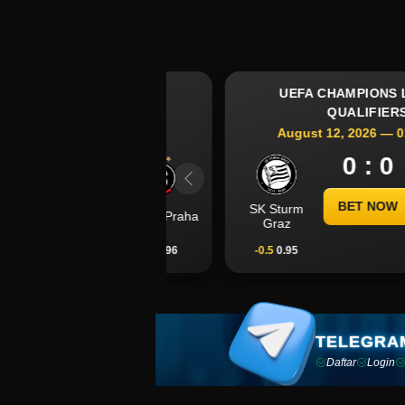
UEFA CHAMPIONS LEAGUE
QUALIFIERS
August 11, 2026 — 22:59 WIB
0 : 0
Previous
BET NOW
Union 
Bodo Glimt
Gill
0.75
0.82
-0.75
TELEGRA
Daftar
Login