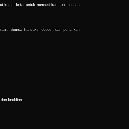
i kurasi ketat untuk memastikan kualitas dan
ain. Semua transaksi deposit dan penarikan
 dan keahlian: