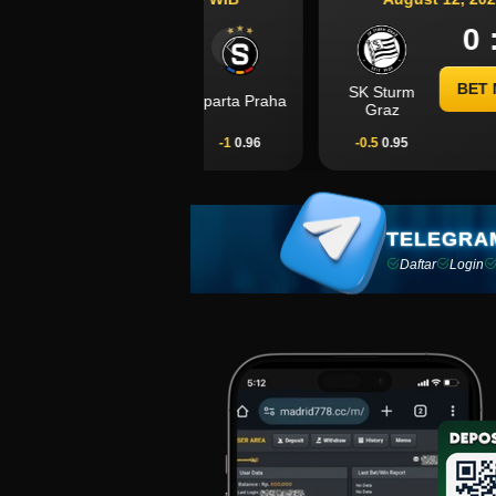
0 : 0
Previous
BET NOW
Union 
Bodo Glimt
Gill
0.75
0.82
-0.75
TELEGRA
Daftar
Login