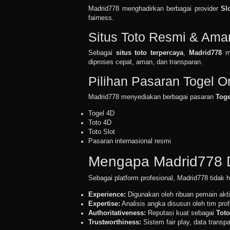
Madrid778 menghadirkan berbagai provider
Sl
fairness.
Situs Toto Resmi & Ama
Sebagai
situs toto terpercaya
,
Madrid778
me
diproses cepat, aman, dan transparan.
Pilihan Pasaran Togel O
Madrid778 menyediakan berbagai pasaran
Toge
Togel 4D
Toto 4D
Toto Slot
Pasaran internasional resmi
Mengapa Madrid778 Di
Sebagai platform profesional, Madrid778 tidak
Experience:
Digunakan oleh ribuan pemain aktif
Expertise:
Analisis angka disusun oleh tim pro
Authoritativeness:
Reputasi kuat sebagai
Toto
Trustworthiness:
Sistem fair play, data trans