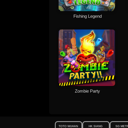
Fishing Legend
Zombie Party
TOTO WUHAN
HK SIANG
SG MET