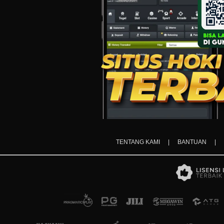
TENTANG KAMI
|
BANTUAN
|