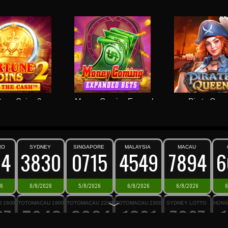
tune Coins 2
Money Coming Expand
Pirate Quee
Bets
RO
SYDNEY
SINGAPORE
MALAYSIA
MACAU
14
3830
0715
4549
7894
6
26
6/8/2026
5/8/2026
6/8/2026
6/8/2026
6
 1600
TOTOMACAU 1900
TOTOMACAU 2200
TOTOMACAU 2300
SYDNEY LOTTO
HONG
97
5843
3064
1391
7097
arge Buffalo
Mega Ace
Fortune Gems 