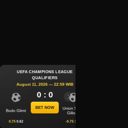
6/8/2026
6/8/2026
6/8/2026
URUGUAYTOTO
TOKYO
2
1265
8205
6/8/2026
6/8/2026
 Deluxe
Coin of Lightning
FOOTBALL F24 INTERNATIONAL
FRIENDLY
August 7, 2026 — 11:00 WIB
0 : 2
Next
BET NOW
ermany
e-Wales
a
Fortune Hook Boom
5
0.49
-0.25
-0.73