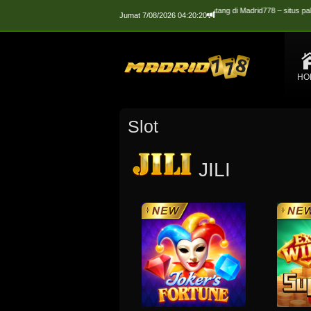
Selamat datang di Madrid778 – situs paling gacor 
Jumat 7/08/2026 04:20:22
HO
Slot
JILI