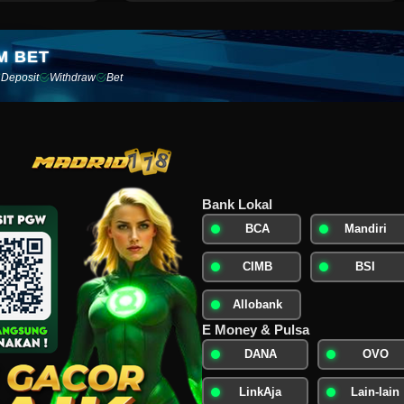
M BET
Deposit
Withdraw
Bet
parkling Crown
Party Ape
Cash Coi
Bank Lokal
BCA
Mandiri
CIMB
BSI
Allobank
E Money & Pulsa
per Mahjong
3 Coin Golden Ox
Clover Coins
DANA
OVO
LinkAja
Lain-lain