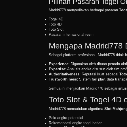
Pilihan Pasaran Togel O
Madrid778 menyediakan berbagai pasaran
Toge
Togel 4D
Toto 4D
Sweet Magic
Go
Toto Slot
Pasaran internasional resmi
Mengapa Madrid778 Di
Sebagai platform profesional, Madrid778 tidak
Experience:
Digunakan oleh ribuan pemain aktif
Expertise:
Analisis angka disusun oleh tim pro
Authoritativeness:
Reputasi kuat sebagai
Toto
Trustworthiness:
Sistem fair play, data trans
Lucky Doggy
3 
Semua ini menjadikan Madrid778 sebagai
situ
Toto Slot & Togel 4D
Madrid778 memadukan algoritma
Slot Mahjon
Pola angka potensial
Rekomendasi angka togel harian