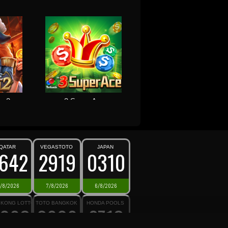
n 2
3 Super Ace
QATAR
VEGASTOTO
JAPAN
642
2919
0310
/8/2026
7/8/2026
6/8/2026
KONG LOTTO
TOTO BANGKOK
HONDA POOLS
1083
6808
2713
Legend
Bison Fortune Coins