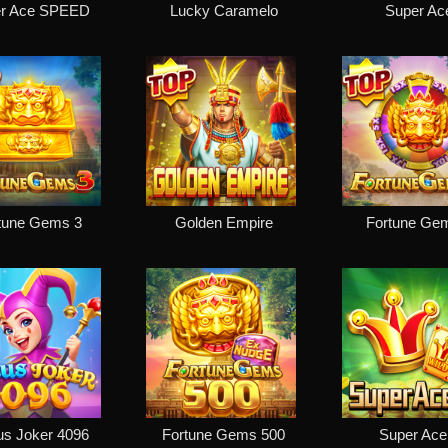
er Ace SPEED
Lucky Caramelo
Super Ac
tune Gems 3
Golden Empire
Fortune Ge
us Joker 4096
Fortune Gems 500
Super Ace 