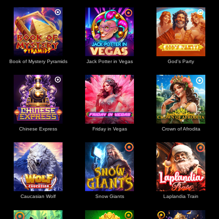
Book of Mystery Pyramids
Jack Potter in Vegas
God's Party
Chinese Express
Friday in Vegas
Crown of Afrodita
Caucasian Wolf
Snow Giants
Laplandia Train