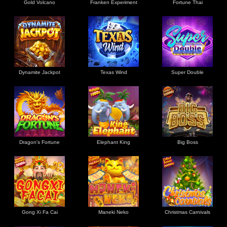
Gold Volcano
Franken Experiment
Fortune Thai
Dynamite Jackpot
Texas Wind
Super Double
Dragon's Fortune
Elephant King
Big Boss
Gong Xi Fa Cai
Maneki Neko
Christmas Carnivals