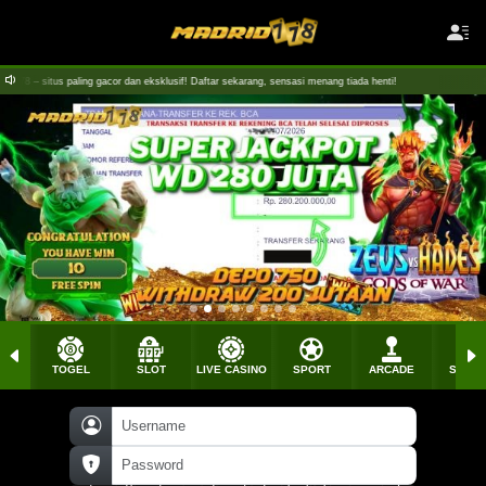
or dan eksklusif! Daftar sekarang, sensasi menang tiada henti!
Selamat datang di Madrid
TOGEL
SLOT
LIVE CASINO
SPORT
ARCADE
SABU