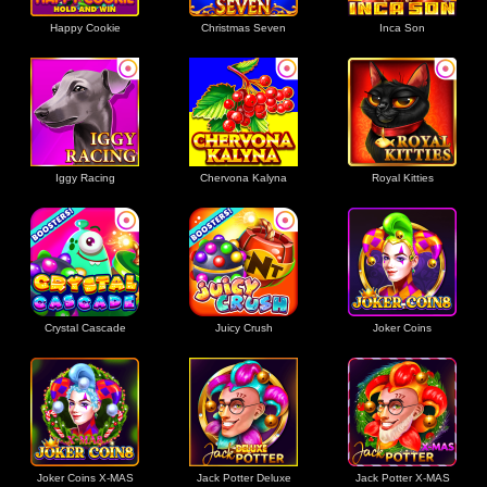
Happy Cookie
Christmas Seven
Inca Son
Iggy Racing
Chervona Kalyna
Royal Kitties
Crystal Cascade
Juicy Crush
Joker Coins
Joker Coins X-MAS
Jack Potter Deluxe
Jack Potter X-MAS