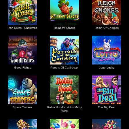
Irish Coins - Christmas
Rainbow Stacks
Reign Of Gnomes
Good Fishes
Parrots Of Caribbean
Lotto Lucky
Space Traders
Robin Hood and his Merry
The Big Deal
Wins