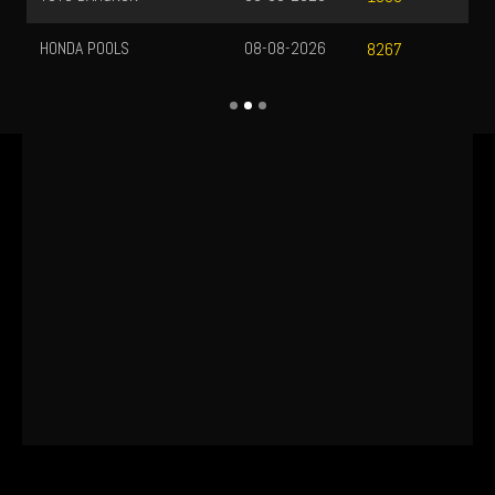
HONDA POOLS
08-08-2026
8267