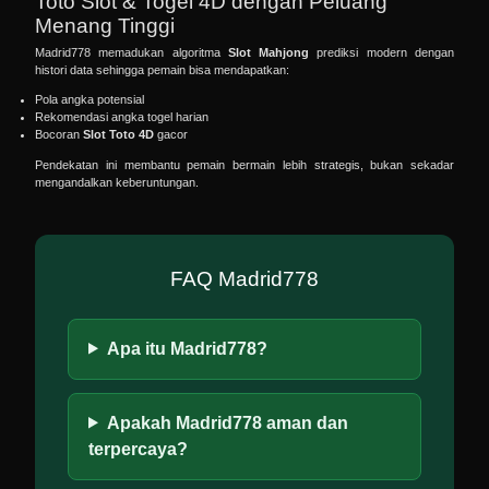
Toto Slot & Togel 4D dengan Peluang
Menang Tinggi
Madrid778 memadukan algoritma
Slot Mahjong
prediksi modern dengan
histori data sehingga pemain bisa mendapatkan:
Pola angka potensial
Rekomendasi angka togel harian
Bocoran
Slot Toto 4D
gacor
Pendekatan ini membantu pemain bermain lebih strategis, bukan sekadar
mengandalkan keberuntungan.
FAQ Madrid778
Apa itu Madrid778?
Apakah Madrid778 aman dan
terpercaya?