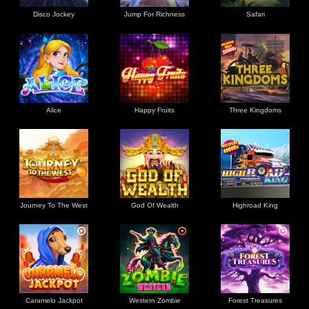
Disco Jockey
Jump For Richness
Safari
Alice
Happy Fruits
Three Kingdoms
Journey To The West
God Of Wealth
Highroad King
Caramelo Jackpot
Western Zombie
Forest Treasures