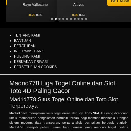
BET NOW
Alaves
Getafe
0.00
0.62
0.00
-0.72
TENTANG KAMI
BANTUAN
PERATURAN
INFORMASI BANK
HUBUNGI KAMI
KEBIJAKAN PRIVASI
PERSETUJUAN COOKIES
Madrid778 Liga Togel Online dan Slot
Toto 4D Paling Gacor
Madrid778 Situs Togel Online dan Toto Slot
Terpercaya
Madrid Slot
merupakan situs togel online dan liga
Toto Slot
4D yang dirancang
untuk memberikan pengalaman bermain terbaik bagi member Indonesia. Dengan
sistem modern, data transparan, serta analisis permainan berbasis statistik,
Madrid778 menjadi pilihan utama bagi pemain yang mencari
togel online