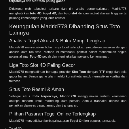
terpercaya
dan
slot toto paling gacor
.
Didukung oleh teknologi terbaru dan tim analis berpengalaman, Madrid778
menghadirkan
toto 4D
,
togel 4D
, dan
toto slot
dengan tingkat akurasi tinggi serta
peluang kemenangan yang lebih optimal.
Keunggulan Madrid778 Dibanding Situs Toto
Lainnya
Analisis Togel Akurat & Buku Mimpi Lengkap
Madrid778 menyediakan buku mimpi togel terlengkap yang dikombinasikan dengan
analisis data real-time. Metode ini membantu pemain dalam menentukan angka
potensial agar
Toto 4D
pecah dan meningkatkan peluang kemenangan.
Liga Toto Slot 4D Paling Gacor
Madrid778 menghadirkan berbagai provider
Slot Toto
dengan RTP tinggi dan pola
gacor harian. Semua game telah melalui kurasi ketat untuk memastikan kualitas dan
fairness.
Situs Toto Resmi & Aman
Sebagai
situs toto terpercaya
,
Madrid778
menggunakan sistem keamanan
enkripsi modern untuk melindungi data pemain. Semua transaksi deposit dan
penarikan diproses cepat, aman, dan transparan.
Pilihan Pasaran Togel Online Terlengkap
Madrid778 menyediakan berbagai pasaran
Togel Online
populer, termasuk:
Togel 4D