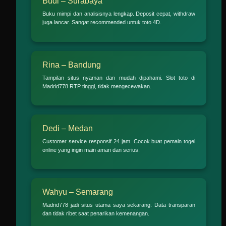
Budi – Surabaya
Buku mimpi dan analisisnya lengkap. Deposit cepat, withdraw
juga lancar. Sangat recommended untuk toto 4D.
Rina – Bandung
Tampilan situs nyaman dan mudah dipahami. Slot toto di
Madrid778 RTP tinggi, tidak mengecewakan.
Dedi – Medan
Customer service responsif 24 jam. Cocok buat pemain togel
online yang ingin main aman dan serius.
Wahyu – Semarang
Madrid778 jadi situs utama saya sekarang. Data transparan
dan tidak ribet saat penarikan kemenangan.