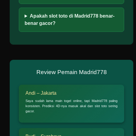
Apakah slot toto di Madrid778 benar-
benar gacor?
Review Pemain Madrid778
Andi – Jakarta
Saya sudah lama main togel online, tapi Madrid778 paling
konsisten. Prediksi 4D-nya masuk akal dan slot toto sering
gacor.