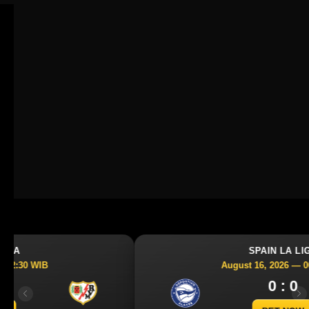
SPAIN LA LIGA
August 16, 2026 — 00:30 WIB
0 : 0
Previous
Nex