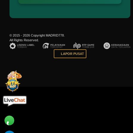
© 2015 - 2026 Copyright MADRID778.
All Rights Reserved.
LAPOR PUSAT