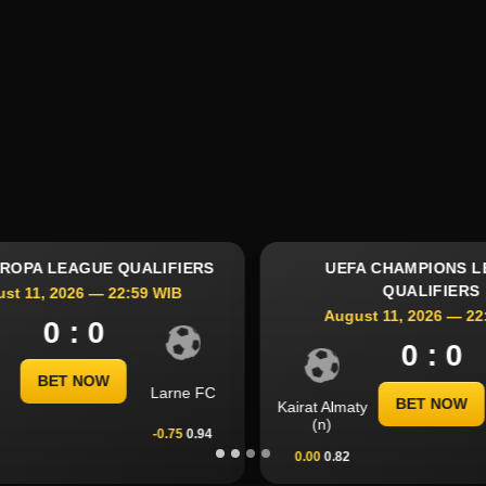
26
9/8/2026
9/8/2026
9/8/2026
9/8/2026
MANILAPOOLS
BARCELONA
SOUTH KOREA
GRANDWESTPOOLS
RUSSIAN
8372
5041
2893
5079
973
9/8/2026
10/8/2026
10/8/2026
9/8/2026
9/8/2026
carat Babes
Caribbean Saga
Virtual Dragon
Baccara
UEFA CHAMPIONS LEAGUE
QUALIFIERS
August 12, 2026 — 00:00 WIB
0 : 0
yo
cano
BET NOW
Kauno
Dinamo
Zalgiris
Zagreb
Nij
0.95
tual Roulette
Virtual Sic Bo
Virtual Bacc
-1.25
1.00
1.25
0.88
0.0