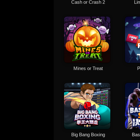
Cash or Crash 2
Li
Mines or Treat
P
Big Bang Boxing
Bask