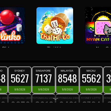
Plinko
Thai Hi-Lo
Nyan Ca
RO
SYDNEY
SINGAPORE
MALAYSIA
MACAU
48
5627
7137
8548
5562
3
26
9/8/2026
9/8/2026
9/8/2026
9/8/2026
9
 1600
TOTOMACAU 1900
TOTOMACAU 2200
TOTOMACAU 2300
SYDNEY LOTTO
HONG
12
9658
3916
8421
3764
Odds HiLo
Thai Hi Lo
Lucky Whe