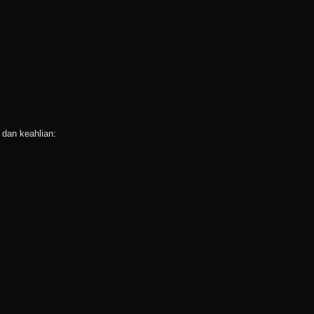
 dan keahlian: