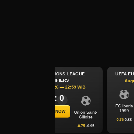
10/8/2026
9/8/2026
9/8/20
CAMBODIA
OSAKATOTO
8166
7532
10/8/2026
9/8/2026
Belangkai
Bac
SPAIN LA LIGA
August 16, 2026 — 02:30 WIB
0 : 0
Previous
BET NOW
Ra
Sevilla
Valle
0.25
0.95
-0.25
Virtual Domino QQ
Vir