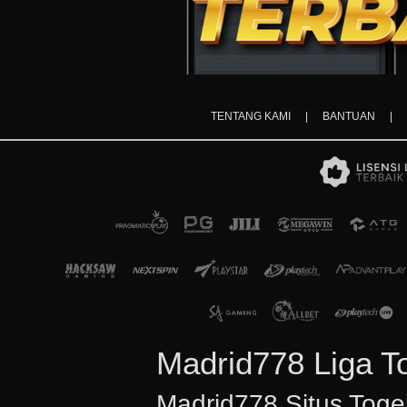
TENTANG KAMI
|
BANTUAN
|
Golden Crab
Ang
Koi Bingo
Shen
Madrid778 Liga To
Madrid778 Situs Togel